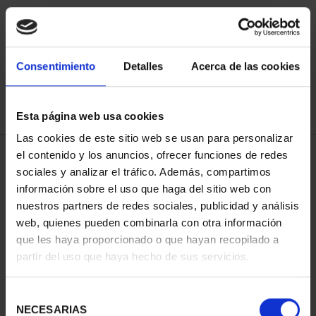
ORDENAR POR:
Consentimiento
Detalles
Acerca de las cookies
Esta página web usa cookies
REFINAR
Las cookies de este sitio web se usan para personalizar
el contenido y los anuncios, ofrecer funciones de redes
sociales y analizar el tráfico. Además, compartimos
3 Productos encontrados
información sobre el uso que haga del sitio web con
nuestros partners de redes sociales, publicidad y análisis
web, quienes pueden combinarla con otra información
que les haya proporcionado o que hayan recopilado a
partir del uso que haya hecho de sus servicios.
Selección
NECESARIAS
de