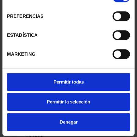
consentimiento
PREFERENCIAS
CAPITALES ESPAÑOLAS
CAPITALES ESPAÑOLAS
- CUENCA
- GUADALAJARA
ESTADÍSTICA
73,00 €
73,00 €
MARKETING
Permitir todas
Permitir la selección
Denegar
CAPITALES ESPAÑOLAS