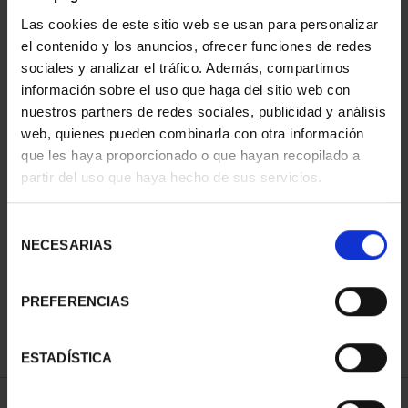
Las cookies de este sitio web se usan para personalizar
el contenido y los anuncios, ofrecer funciones de redes
ORDENAR POR:
sociales y analizar el tráfico. Además, compartimos
información sobre el uso que haga del sitio web con
nuestros partners de redes sociales, publicidad y análisis
web, quienes pueden combinarla con otra información
que les haya proporcionado o que hayan recopilado a
REFINAR
partir del uso que haya hecho de sus servicios.
Selección
1 Productos encontrados
NECESARIAS
de
consentimiento
PREFERENCIAS
ESTADÍSTICA