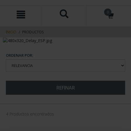
saltar
Saltar
0
al
al
contenido
men
de
navegacin
INICIO
PRODUCTOS
ORDENAR POR:
REFINAR
4 Productos encontrados