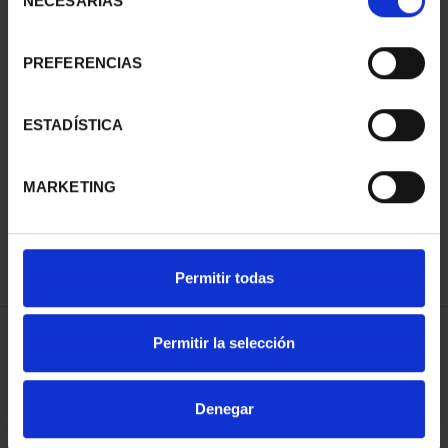
NECESARIAS
de
consentimiento
PREFERENCIAS
SUSCRIPCIÓN
SUSCRIPCIÓN
ESTADÍSTICA
CAPITALES DE
CAPITALES DE
PROVINCIA 3
PROVINCIA 4
MARKETING
949,00 €
949,00 €
Sólo para usuarios
Sólo para usuarios
registrados
registrados
Permitir todas
Permitir la selección
ORDENAR POR:
Denegar