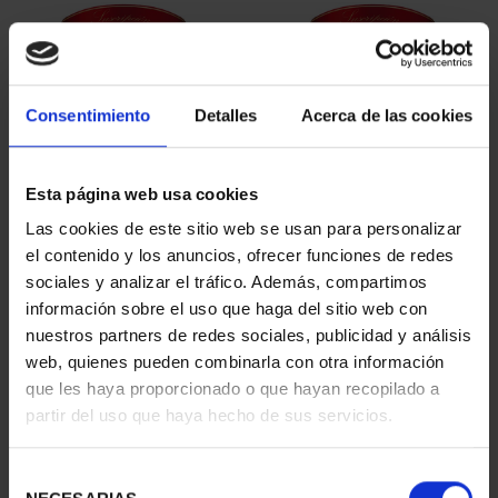
Consentimiento
Detalles
Acerca de las cookies
Esta página web usa cookies
SUSCRIPCIÓN
SUSCRIPCIÓN
Las cookies de este sitio web se usan para personalizar
CAPITALES DE
CAPITALES DE
el contenido y los anuncios, ofrecer funciones de redes
PROVINCIA 1
PROVINCIA 2
sociales y analizar el tráfico. Además, compartimos
949,00 €
949,00 €
información sobre el uso que haga del sitio web con
nuestros partners de redes sociales, publicidad y análisis
Sólo para usuarios
Sólo para usuarios
registrados
registrados
web, quienes pueden combinarla con otra información
que les haya proporcionado o que hayan recopilado a
partir del uso que haya hecho de sus servicios.
Selección