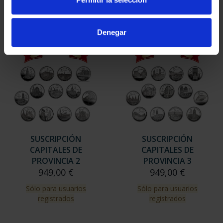
Sólo para usuarios
registrados
Denegar
SUSCRIPCIÓN
SUSCRIPCIÓN
CAPITALES DE
CAPITALES DE
PROVINCIA 2
PROVINCIA 3
949,00 €
949,00 €
Sólo para usuarios
Sólo para usuarios
registrados
registrados