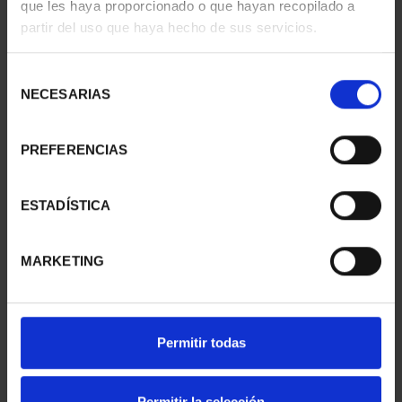
que les haya proporcionado o que hayan recopilado a
- OURENSE
- PONTEVEDRA
partir del uso que haya hecho de sus servicios.
73,00 €
73,00 €
Selección
NECESARIAS
de
consentimiento
PREFERENCIAS
ESTADÍSTICA
MARKETING
CIUDADES PATRIMONIO
SUSCRIPCIÓN
III - SANTIAGO DE CO...
CAPITALES DE
Permitir todas
73,00 €
PROVINCIA 1
949,00 €
Permitir la selección