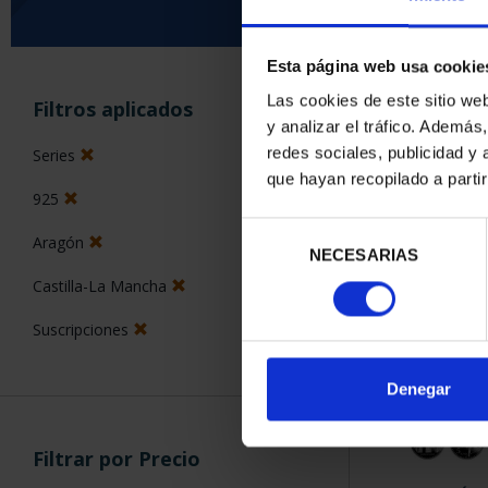
Esta página web usa cookie
ORDENAR POR:
Las cookies de este sitio we
Filtros aplicados
y analizar el tráfico. Ademá
redes sociales, publicidad y
Series
que hayan recopilado a parti
925
4 Productos en
Selección
Aragón
NECESARIAS
de
consentimiento
Castilla-La Mancha
Suscripciones
Denegar
Filtrar por Precio