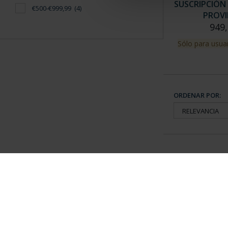
SUSCRIPCIÓN 
€500-€999,99
(4)
PROVI
949,
Sólo para usuar
ORDENAR POR:
Información General
Contacto
|
Preguntas Frequentes (FAQs)
|
Aviso Legal
|
Condicio