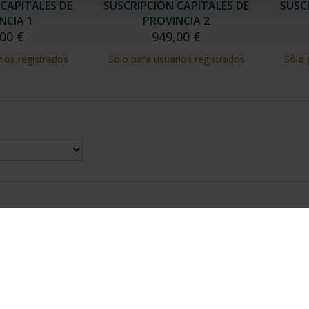
CAPITALES DE
SUSCRIPCIÓN CAPITALES DE
SUSC
NCIA 1
PROVINCIA 2
00 €
949,00 €
ios registrados
Sólo para usuarios registrados
Sólo 
nes Legales
|
|
Ayuda
|