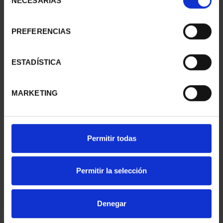
NECESARIAS
de
consentimiento
PREFERENCIAS
SUSCRIPCIÓN
SUSCRIPCIÓN
CAPITALES DE
CAPITALES DE
PROVINCIA 1
PROVINCIA 2
ESTADÍSTICA
949,00 €
949,00 €
Sólo para usuarios
Sólo para usuarios
MARKETING
registrados
registrados
Permitir todas
Permitir la selección
Denegar