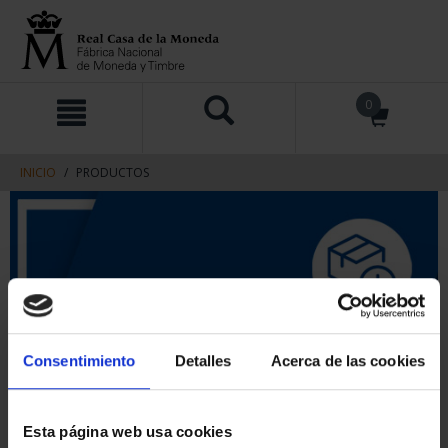
saltar
Saltar
0
al
al
contenido
men
de
navegacin
INICIO
PRODUCTOS
Consentimiento
Detalles
Acerca de las cookies
Esta página web usa cookies