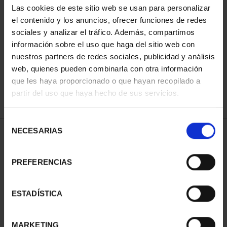
Las cookies de este sitio web se usan para personalizar
el contenido y los anuncios, ofrecer funciones de redes
sociales y analizar el tráfico. Además, compartimos
ORDENAR POR:
información sobre el uso que haga del sitio web con
nuestros partners de redes sociales, publicidad y análisis
web, quienes pueden combinarla con otra información
que les haya proporcionado o que hayan recopilado a
REFINAR
partir del uso que haya hecho de sus servicios.
Selección
NECESARIAS
de
1 Productos encontrados
consentimiento
PREFERENCIAS
ESTADÍSTICA
MARKETING