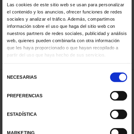
Las cookies de este sitio web se usan para personalizar
el contenido y los anuncios, ofrecer funciones de redes
sociales y analizar el tráfico. Además, compartimos
ORDENAR POR:
información sobre el uso que haga del sitio web con
nuestros partners de redes sociales, publicidad y análisis
web, quienes pueden combinarla con otra información
que les haya proporcionado o que hayan recopilado a
REFINAR
partir del uso que haya hecho de sus servicios.
Selección
NECESARIAS
de
1 Productos encontrados
consentimiento
PREFERENCIAS
ESTADÍSTICA
MARKETING