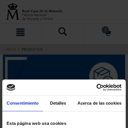
saltar
Saltar
0
al
al
contenido
men
de
navegacin
INICIO
PRODUCTOS
Consentimiento
Detalles
Acerca de las cookies
Esta página web usa cookies