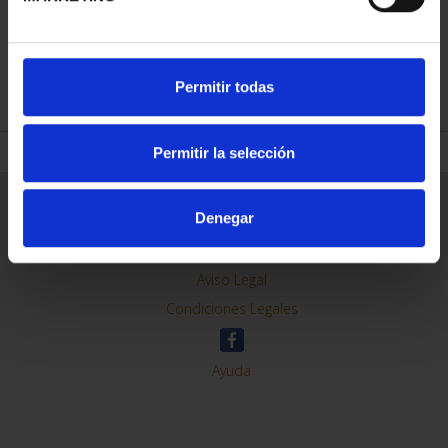
REFINAR
Permitir todas
Permitir la selección
Información General
Denegar
Contacto
Preguntas Frequentes (FAQs)
Aviso Legal
Condiciones Legales
Ayuda