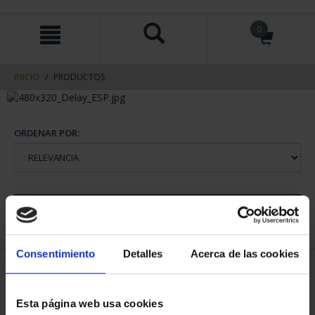
saltar
Saltar
0
al
al
contenido
men
de
navegacin
INICIO
PRODUCTOS
ORDENAR POR:
REFINAR
Consentimiento
Detalles
Acerca de las cookies
1 Productos encontrados
Esta página web usa cookies