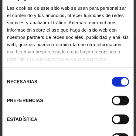
Las cookies de este sitio web se usan para personalizar
el contenido y los anuncios, ofrecer funciones de redes
ORDENAR POR:
sociales y analizar el tráfico. Además, compartimos
información sobre el uso que haga del sitio web con
nuestros partners de redes sociales, publicidad y análisis
web, quienes pueden combinarla con otra información
que les haya proporcionado o que hayan recopilado a
REFINAR
partir del uso que haya hecho de sus servicios.
Selección
1 Productos encontrados
NECESARIAS
de
consentimiento
PREFERENCIAS
ESTADÍSTICA