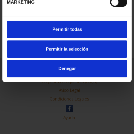
MARKETING
REFINAR
Permitir todas
Permitir la selección
Información General
Denegar
Contacto
Preguntas Frequentes (FAQs)
Aviso Legal
Condiciones Legales
Ayuda