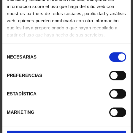
información sobre el uso que haga del sitio web con
nuestros partners de redes sociales, publicidad y análisis
web, quienes pueden combinarla con otra información
SUSCRIPCIÓN
SUSCRIPCIÓN
que les haya proporcionado o que hayan recopilado a
CAPITALES DE
CAPITALES DE
partir del uso que haya hecho de sus servicios.
PROVINCIA 1
PROVINCIA 2
949,00 €
949,00 €
Selección
Sólo para usuarios
Sólo para usuarios
NECESARIAS
de
registrados
registrados
consentimiento
PREFERENCIAS
ESTADÍSTICA
MARKETING