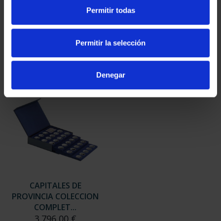
SUSCRIPCIÓN
SUSCRIPCIÓN
Permitir todas
CAPITALES DE
CAPITALES DE
PROVINCIA 3
PROVINCIA 4
949,00 €
949,00 €
Permitir la selección
Sólo para usuarios
Sólo para usuarios
registrados
registrados
Denegar
CAPITALES DE
PROVINCIA COLECCION
COMPLET...
3.796,00 €