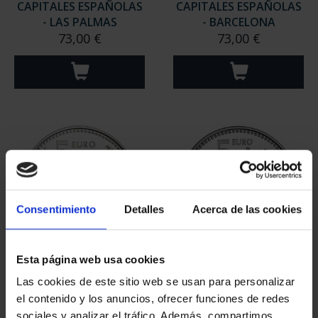
CAPITALES ESPAÑOLAS
CAPITALES ESPAÑOLAS
- LAS PALMAS
- BARCELONA
73,00 €
73,00 €
Consentimiento
Detalles
Acerca de las cookies
Esta página web usa cookies
CAPITALES ESPAÑOLAS
CAPITALES ESPAÑOLAS
- ALBACETE
- MADRID
Las cookies de este sitio web se usan para personalizar
73,00 €
73,00 €
el contenido y los anuncios, ofrecer funciones de redes
sociales y analizar el tráfico. Además, compartimos