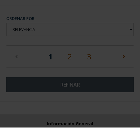
ORDENAR POR:
(current)
1
2
3
REFINAR
Información General
Contacto
Preguntas Frequentes (FAQs)