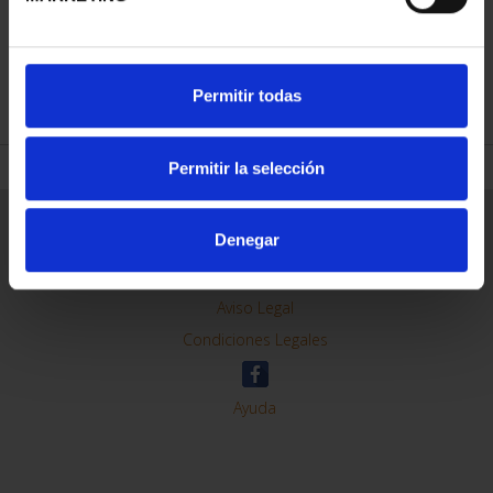
REFINAR
Permitir todas
Permitir la selección
Información General
Denegar
Contacto
Preguntas Frequentes (FAQs)
Aviso Legal
Condiciones Legales
Ayuda