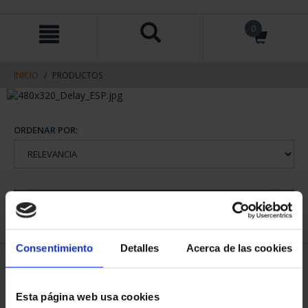
saltar
Saltar
0
al
al
contenido
men
de
navegacin
INICIO
PRODUCTOS
ORDENAR POR:
REFINAR
Consentimiento
Detalles
Acerca de las cookies
1 Productos encontrados
Esta página web usa cookies