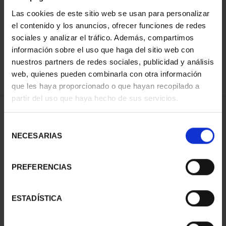
ORDENAR POR:
Las cookies de este sitio web se usan para personalizar
el contenido y los anuncios, ofrecer funciones de redes
sociales y analizar el tráfico. Además, compartimos
información sobre el uso que haga del sitio web con
nuestros partners de redes sociales, publicidad y análisis
REFINAR
web, quienes pueden combinarla con otra información
que les haya proporcionado o que hayan recopilado a
partir del uso que haya hecho de sus servicios.
1 Productos encontrados
Selección
NECESARIAS
de
consentimiento
PREFERENCIAS
ESTADÍSTICA