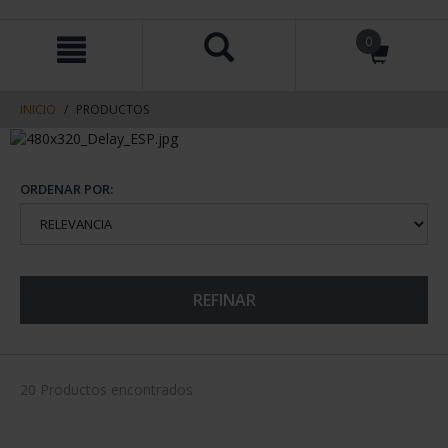
saltar
Saltar
0
al
al
contenido
men
de
navegacin
INICIO
PRODUCTOS
ORDENAR POR:
REFINAR
20 Productos encontrados