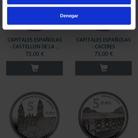
Denegar
CAPITALES ESPAÑOLAS
CAPITALES ESPAÑOLAS
- CASTELLON DE LA ...
- CACERES
73,00 €
73,00 €