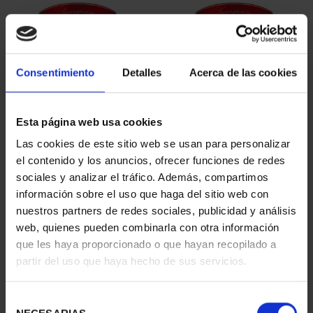
Consentimiento
Detalles
Acerca de las cookies
Esta página web usa cookies
SUSCRIPCIÓN
SUSCRIPCIÓN
Las cookies de este sitio web se usan para personalizar
CAPITALES DE
CAPITALES DE
el contenido y los anuncios, ofrecer funciones de redes
PROVINCIA 1
PROVINCIA 2
sociales y analizar el tráfico. Además, compartimos
949,00 €
949,00 €
información sobre el uso que haga del sitio web con
nuestros partners de redes sociales, publicidad y análisis
Sólo para usuarios
Sólo para usuarios
registrados
registrados
web, quienes pueden combinarla con otra información
que les haya proporcionado o que hayan recopilado a
partir del uso que haya hecho de sus servicios.
Selección