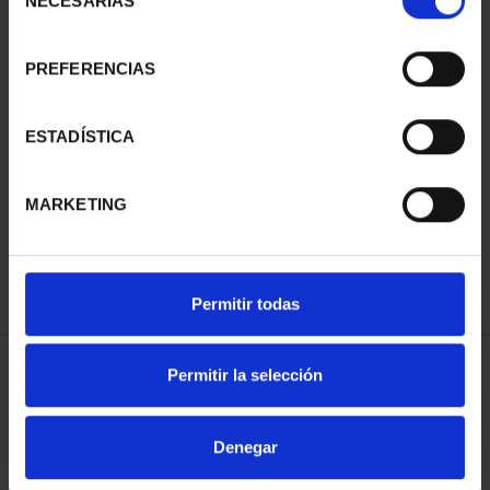
NECESARIAS
de
consentimiento
PREFERENCIAS
SUSCRIPCIÓN
SUSCRIPCIÓN
ESTADÍSTICA
CAPITALES DE
CAPITALES DE
PROVINCIA 3
PROVINCIA 4
MARKETING
949,00 €
949,00 €
Sólo para usuarios
Sólo para usuarios
registrados
registrados
Permitir todas
Permitir la selección
ORDENAR POR:
Denegar