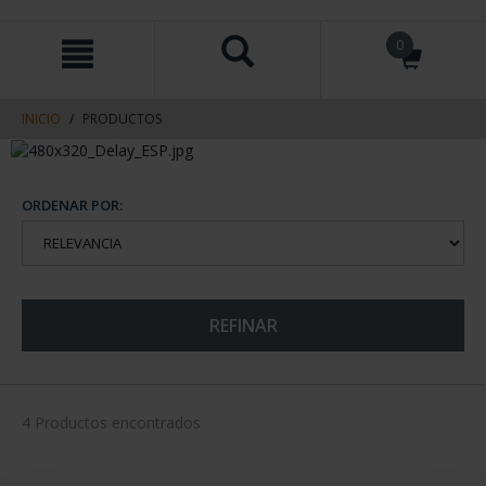
saltar
Saltar
0
al
al
contenido
men
de
navegacin
INICIO
PRODUCTOS
ORDENAR POR:
REFINAR
4 Productos encontrados