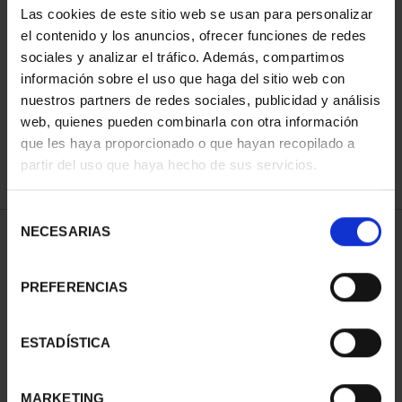
Las cookies de este sitio web se usan para personalizar
el contenido y los anuncios, ofrecer funciones de redes
sociales y analizar el tráfico. Además, compartimos
ORDENAR POR:
información sobre el uso que haga del sitio web con
nuestros partners de redes sociales, publicidad y análisis
web, quienes pueden combinarla con otra información
que les haya proporcionado o que hayan recopilado a
REFINAR
partir del uso que haya hecho de sus servicios.
Selección
NECESARIAS
de
1 Productos encontrados
consentimiento
PREFERENCIAS
ESTADÍSTICA
MARKETING