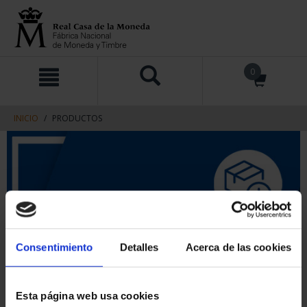
saltar
Saltar
0
al
al
contenido
men
de
navegacin
INICIO
PRODUCTOS
Consentimiento
Detalles
Acerca de las cookies
Esta página web usa cookies