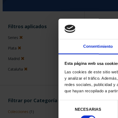
ORDENAR POR:
Filtros aplicados
Series
Consentimiento
Plata
5 Productos en
Madrid
Esta página web usa cookie
Cataluña
Las cookies de este sitio we
y analizar el tráfico. Ademá
redes sociales, publicidad y
que hayan recopilado a parti
Filtrar por Categoría
Selección
NECESARIAS
de
Colecciones
(1)
consentimiento