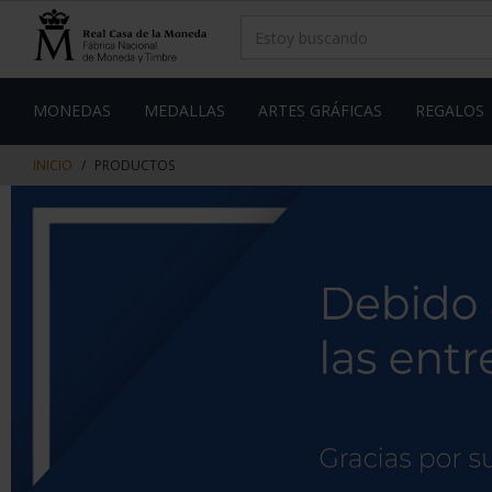
saltar
Saltar
al
al
contenido
men
de
navegacin
MONEDAS
MEDALLAS
ARTES GRÁFICAS
REGALOS
INICIO
PRODUCTOS