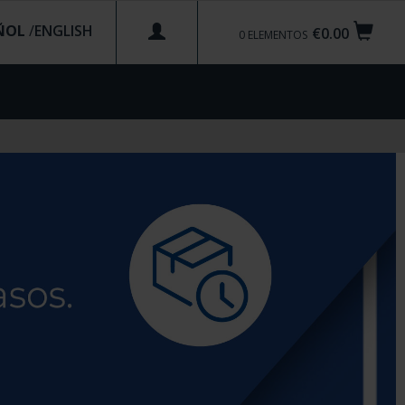
ÑOL
/
€0.00
0
ELEMENTOS