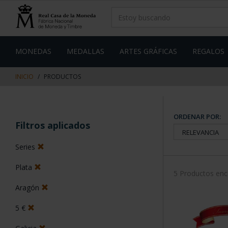
saltar
Saltar
al
al
contenido
men
de
navegacin
MONEDAS
MEDALLAS
ARTES GRÁFICAS
REGALOS
INICIO
PRODUCTOS