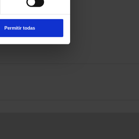
RIPCIÓN CAPITALES DE
SUSCRIPCIÓN CAPITALES DE
PROVINCIA 3
PROVINCIA 4
949,00 €
949,00 €
para usuarios registrados
Sólo para usuarios registrados
Permitir todas