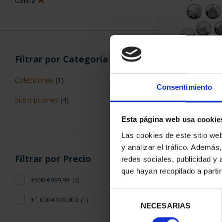
ORDENAR POR:
Filtros aplicados
Series
Consentimiento
Plata
5 Productos en
Aragón
Esta página web usa cookie
5 €
Las cookies de este sitio we
y analizar el tráfico. Ademá
Galicia
redes sociales, publicidad y
que hayan recopilado a parti
Selección
NECESARIAS
de
Filtrar por Categoría
consentimiento