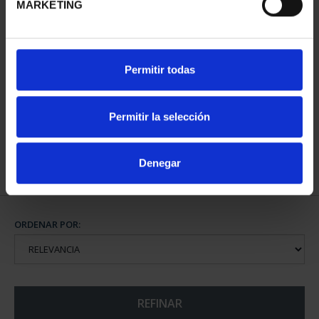
MARKETING
XIII SERIE
XIII SERIE
Permitir todas
IBEROAMERICANA -
IBEROAMERICANA
MONEDA ESPA...
"CAPITALES"
73,00 €
595,00 €
Permitir la selección
Denegar
ORDENAR POR:
REFINAR