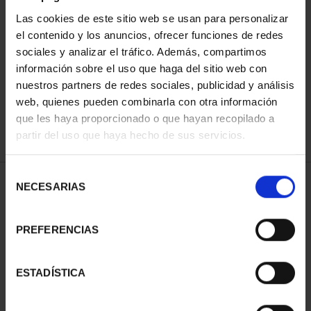
Las cookies de este sitio web se usan para personalizar
el contenido y los anuncios, ofrecer funciones de redes
ORDENAR POR:
sociales y analizar el tráfico. Además, compartimos
información sobre el uso que haga del sitio web con
nuestros partners de redes sociales, publicidad y análisis
web, quienes pueden combinarla con otra información
que les haya proporcionado o que hayan recopilado a
REFINAR
partir del uso que haya hecho de sus servicios.
Selección
2 Productos encontrados
NECESARIAS
de
consentimiento
PREFERENCIAS
ESTADÍSTICA