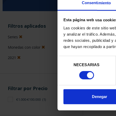
Consentimiento
Esta página web usa cookie
ORDENAR POR:
Filtros aplicados
Las cookies de este sitio we
y analizar el tráfico. Ademá
Series
redes sociales, publicidad y
que hayan recopilado a parti
Monedas con color
1 Productos en
2021
Selección
NECESARIAS
de
consentimiento
Filtrar por Precio
Denegar
€1.000-€100.000
(1)