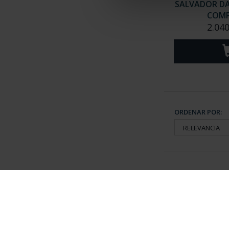
SALVADOR DAL
COMP
2.040
ORDENAR POR:
Información General
Contacto
|
Preguntas Frequentes (FAQs)
|
Aviso Legal
|
Condicio