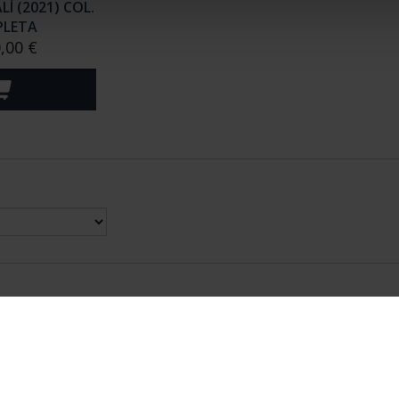
Í (2021) COL.
LETA
,00 €
nes Legales
|
|
Ayuda
|