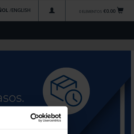
ÑOL
/
€0.00
0
ELEMENTOS