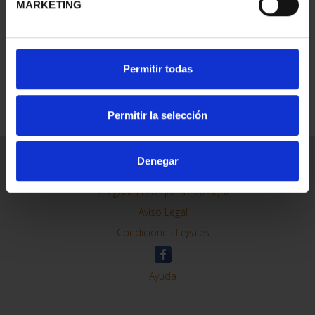
MARKETING
REFINAR
Permitir todas
Permitir la selección
Información General
Denegar
Contacto
Preguntas Frequentes (FAQs)
Aviso Legal
Condiciones Legales
Ayuda