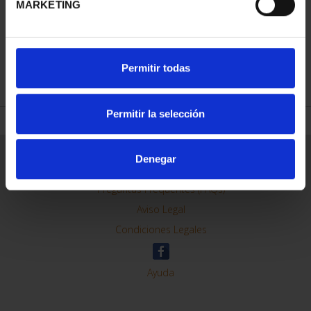
MARKETING
REFINAR
Permitir todas
Permitir la selección
Información General
Denegar
Contacto
Preguntas Frequentes (FAQs)
Aviso Legal
Condiciones Legales
Ayuda