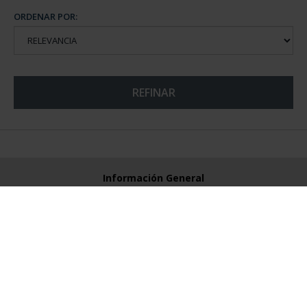
ORDENAR POR:
REFINAR
Información General
Contacto
Preguntas Frequentes (FAQs)
Aviso Legal
Condiciones Legales
Ayuda