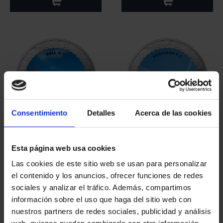
Consentimiento
Detalles
Acerca de las cookies
Hª AVIACIÓN - BELL X-1
Hª AVIACIÓN -
16,94 €
NORTHROP F-5
Esta página web usa cookies
16,94 €
Las cookies de este sitio web se usan para personalizar
el contenido y los anuncios, ofrecer funciones de redes
sociales y analizar el tráfico. Además, compartimos
información sobre el uso que haga del sitio web con
nuestros partners de redes sociales, publicidad y análisis