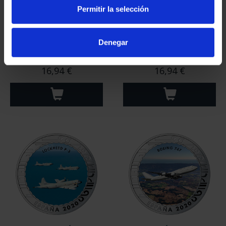
Permitir la selección
Denegar
Hª AVIACIÓN - DORNIER
Hª AVIACIÓN - NORTH
WAL "PLUS ULTRA"
AMERICAN F-86 F
16,94 €
16,94 €