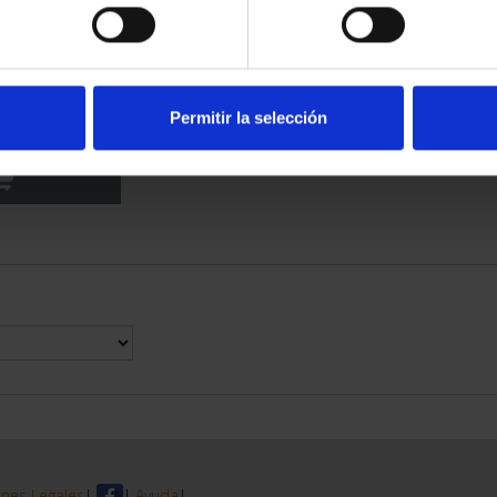
RIMONIO III -
LEDO
Permitir la selección
00 €
nes Legales
|
|
Ayuda
|