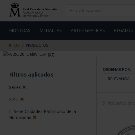
saltar
Saltar
al
al
contenido
men
de
navegacin
MONEDAS
MEDALLAS
ARTES GRÁFICAS
REGALOS
INICIO
PRODUCTOS
ORDENAR POR:
Filtros aplicados
Series
2015
5 Productos en
III Serie Ciudades Patrimonio de la
Humanidad