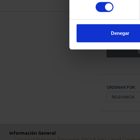
consentimiento
CIUDADES PAT
TO
Denegar
73,
ORDENAR POR:
Información General
Contacto
|
Preguntas Frequentes (FAQs)
|
Aviso Legal
|
Condicio