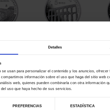
RIMONIO III -
CIUDADES PATRIMONIO III -
CIUD
AGONA
SEGOVIA
Detalles
00 €
73,00 €
s
b se usan para personalizar el contenido y los anuncios, ofrecer
s, compartimos información sobre el uso que haga del sitio web 
 análisis web, quienes pueden combinarla con otra información q
r del uso que haya hecho de sus servicios.
PREFERENCIAS
ESTADÍSTICA