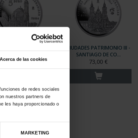
ADES PATRIMONIO III -
CIUDADES PATRIMONIO III -
UBEDA
SANTIAGO DE CO...
Acerca de las cookies
73,00 €
73,00 €
 funciones de redes sociales
con nuestros partners de
ue les haya proporcionado o
MARKETING