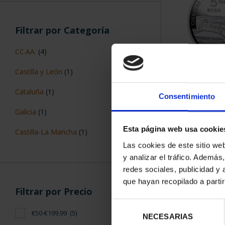
Filtrar por Categoría
CC.AA.
(4)
Castilla y León
(1)
CIUDADES PAT
TARR
Cataluña
(1)
Consentimiento
73,
Galicia
(1)
Esta página web usa cookie
Castilla-La Mancha
(1)
Las cookies de este sitio we
y analizar el tráfico. Ademá
redes sociales, publicidad y
que hayan recopilado a parti
Filtrar por Precio
Selección
€50-€199,99
(5)
NECESARIAS
de