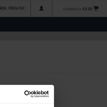
ÑOL
/
€0.00
0
ELEMENTOS