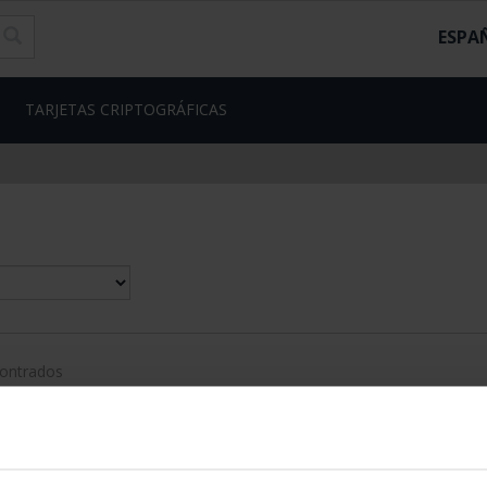
ESPA
TARJETAS CRIPTOGRÁFICAS
contrados