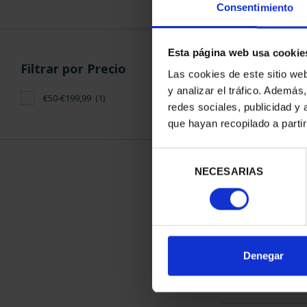
Consentimiento
Esta página web usa cookie
Filtrar por Precio
Las cookies de este sitio we
y analizar el tráfico. Ademá
€50-€199,99
(1)
CIUDADES PAT
redes sociales, publicidad y
SALA
que hayan recopilado a parti
73,
Selección
NECESARIAS
de
consentimiento
ORDENAR POR:
Denegar