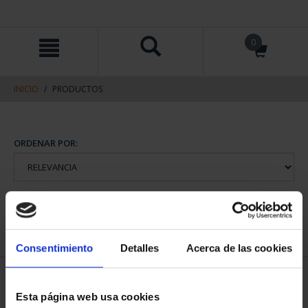
saltar
Saltar
0
al
al
contenido
men
de
navegacin
INICIO
PRODUCTOS
ORDENAR POR:
REFINAR
Consentimiento
Detalles
Acerca de las cookies
2 Productos encontrados
Esta página web usa cookies