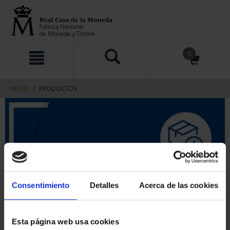
saltar
Saltar
0
al
al
contenido
men
de
navegacin
INICIO
PRODUCTOS
Consentimiento
Detalles
Acerca de las cookies
Esta página web usa cookies