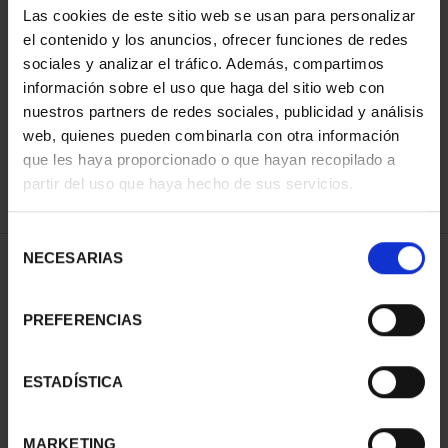
Las cookies de este sitio web se usan para personalizar
el contenido y los anuncios, ofrecer funciones de redes
sociales y analizar el tráfico. Además, compartimos
ORDENAR POR:
información sobre el uso que haga del sitio web con
nuestros partners de redes sociales, publicidad y análisis
web, quienes pueden combinarla con otra información
que les haya proporcionado o que hayan recopilado a
REFINAR
partir del uso que haya hecho de sus servicios.
Selección
NECESARIAS
de
2 Productos encontrados
consentimiento
PREFERENCIAS
ESTADÍSTICA
MARKETING