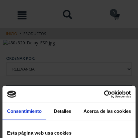
saltar
Saltar
0
al
al
contenido
men
de
navegacin
INICIO
PRODUCTOS
ORDENAR POR:
REFINAR
Consentimiento
Detalles
Acerca de las cookies
1 Productos encontrados
Esta página web usa cookies