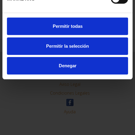
REFINAR
Permitir todas
Permitir la selección
Información General
Denegar
Contacto
Preguntas Frequentes (FAQs)
Aviso Legal
Condiciones Legales
Ayuda