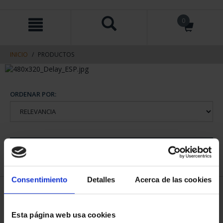
saltar
Saltar
0
al
al
contenido
men
de
navegacin
INICIO
PRODUCTOS
ORDENAR POR:
REFINAR
Consentimiento
Detalles
Acerca de las cookies
1 Productos encontrados
Esta página web usa cookies