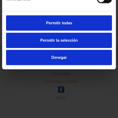
REFINAR
Permitir todas
Permitir la selección
Información General
Denegar
Contacto
Preguntas Frequentes (FAQs)
Aviso Legal
Condiciones Legales
Ayuda