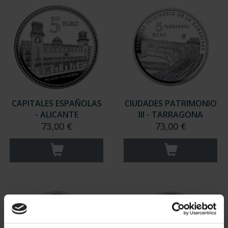
CAPITALES ESPAÑOLAS
CIUDADES PATRIMONIO
- ALICANTE
III - TARRAGONA
73,00 €
73,00 €