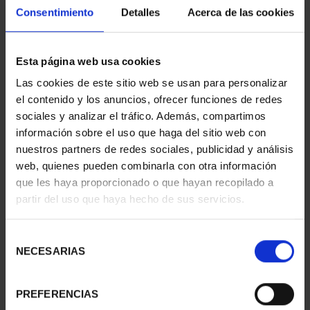
Consentimiento
Detalles
Acerca de las cookies
Esta página web usa cookies
CIUDADES PATRIMONIO
CIUDADES PATRIMONIO
Las cookies de este sitio web se usan para personalizar
III - SEGOVIA
III - UBEDA
el contenido y los anuncios, ofrecer funciones de redes
73,00 €
73,00 €
sociales y analizar el tráfico. Además, compartimos
información sobre el uso que haga del sitio web con
nuestros partners de redes sociales, publicidad y análisis
web, quienes pueden combinarla con otra información
que les haya proporcionado o que hayan recopilado a
partir del uso que haya hecho de sus servicios.
Selección
NECESARIAS
de
consentimiento
PREFERENCIAS