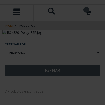
saltar
Saltar
0
al
al
contenido
men
de
navegacin
INICIO
PRODUCTOS
ORDENAR POR:
REFINAR
7 Productos encontrados