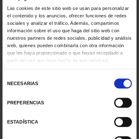
Las cookies de este sitio web se usan para personalizar
el contenido y los anuncios, ofrecer funciones de redes
ORDENAR POR:
sociales y analizar el tráfico. Además, compartimos
información sobre el uso que haga del sitio web con
nuestros partners de redes sociales, publicidad y análisis
web, quienes pueden combinarla con otra información
que les haya proporcionado o que hayan recopilado a
REFINAR
partir del uso que haya hecho de sus servicios.
Selección
1 Productos encontrados
NECESARIAS
de
consentimiento
PREFERENCIAS
ESTADÍSTICA