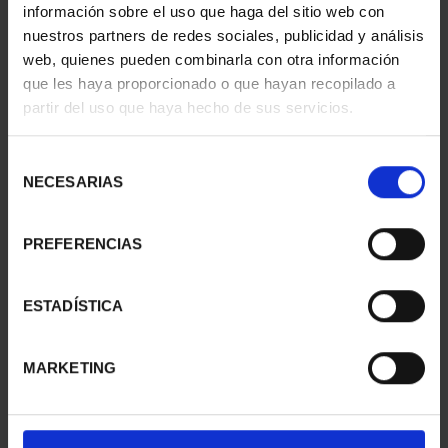
información sobre el uso que haga del sitio web con
nuestros partners de redes sociales, publicidad y análisis
web, quienes pueden combinarla con otra información
CIUDADES PATRIMONIO
CIUDADES PATRIMONIO
que les haya proporcionado o que hayan recopilado a
- CÁCERES
- ALCALÁ DE HENARES
partir del uso que haya hecho de sus servicios.
73,00 €
73,00 €
Selección
NECESARIAS
de
consentimiento
PREFERENCIAS
ESTADÍSTICA
MARKETING
CIUDADES PATRIMONIO
CIUDADES PATRIMONIO