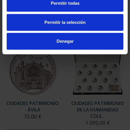
Permitir todas
- CÓRDOBA
- BAEZA
73,00 €
73,00 €
Permitir la selección
Denegar
CIUDADES PATRIMONIO
CIUDADES PATRIMONIO
- ÁVILA
DE LA HUMANIDAD
73,00 €
COLE...
1.095,00 €