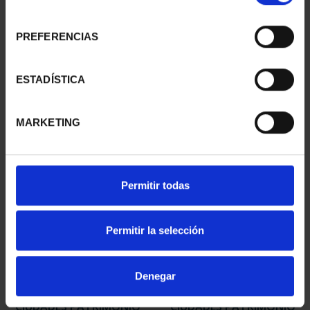
consentimiento
PREFERENCIAS
CIUDADES PATRIMONIO
CIUDADES PATRIMONIO
III - TARRAGONA
III - SEGOVIA
ESTADÍSTICA
73,00 €
73,00 €
MARKETING
Permitir todas
Permitir la selección
Denegar
CIUDADES PATRIMONIO
CIUDADES PATRIMONIO