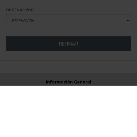
ORDENAR POR:
REFINAR
Información General
Contacto
Preguntas Frequentes (FAQs)
Aviso Legal
Condiciones Legales
Ayuda