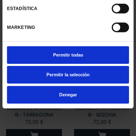
II - CUENCA
II - SALAMANCA
ESTADÍSTICA
73,00 €
73,00 €
MARKETING
Permitir todas
Permitir la selección
Denegar
CIUDADES PATRIMONIO
CIUDADES PATRIMONIO
III - TARRAGONA
III - SEGOVIA
73,00 €
73,00 €