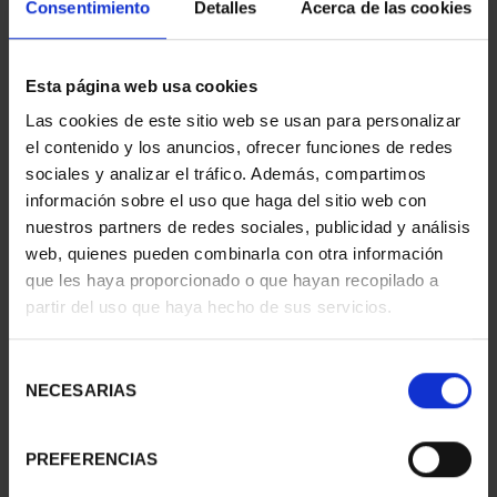
Consentimiento
Detalles
Acerca de las cookies
Esta página web usa cookies
CIUDADES PATRIMONIO
CIUDADES PATRIMONIO
- ALCALÁ DE HENARES
- ÁVILA
Las cookies de este sitio web se usan para personalizar
73,00 €
73,00 €
el contenido y los anuncios, ofrecer funciones de redes
sociales y analizar el tráfico. Además, compartimos
información sobre el uso que haga del sitio web con
nuestros partners de redes sociales, publicidad y análisis
web, quienes pueden combinarla con otra información
que les haya proporcionado o que hayan recopilado a
partir del uso que haya hecho de sus servicios.
Selección
NECESARIAS
de
consentimiento
PREFERENCIAS
CIUDADES PATRIMONIO
CIUDADES PATRIMONIO