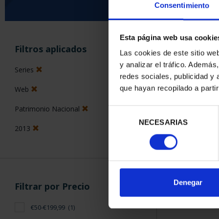
Consentimiento
Esta página web usa cookie
ORDENAR POR:
Filtros aplicados
Las cookies de este sitio we
y analizar el tráfico. Ademá
Series
redes sociales, publicidad y
que hayan recopilado a parti
Web
1 Productos en
Patrimonio Nacional
Selección
NECESARIAS
de
2013
consentimiento
Denegar
Filtrar por Precio
€50-€199,99
(1)