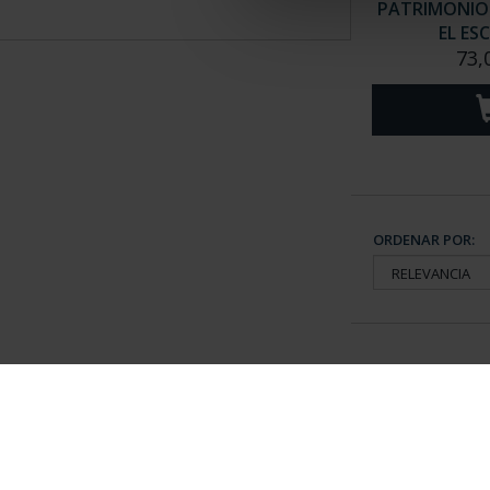
PATRIMONIO 
EL ES
73,
ORDENAR POR:
Información General
Contacto
|
Preguntas Frequentes (FAQs)
|
Aviso Legal
|
Condicio