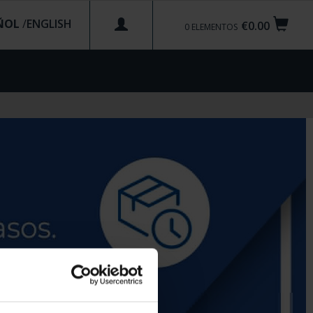
ÑOL
/
€0.00
0
ELEMENTOS