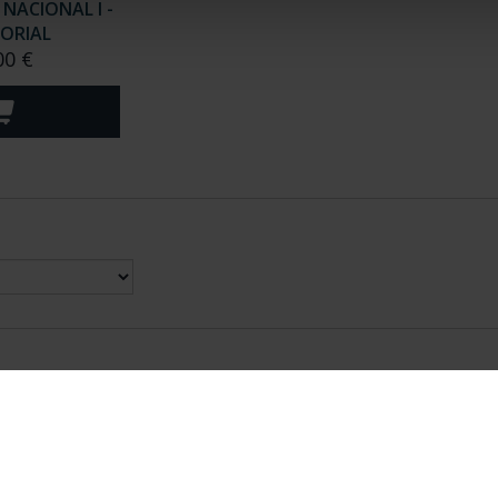
NACIONAL I -
CORIAL
00 €
nes Legales
|
|
Ayuda
|