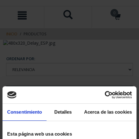
saltar
Saltar
0
al
al
contenido
men
de
navegacin
INICIO
PRODUCTOS
ORDENAR POR:
REFINAR
Consentimiento
Detalles
Acerca de las cookies
1 Productos encontrados
Esta página web usa cookies