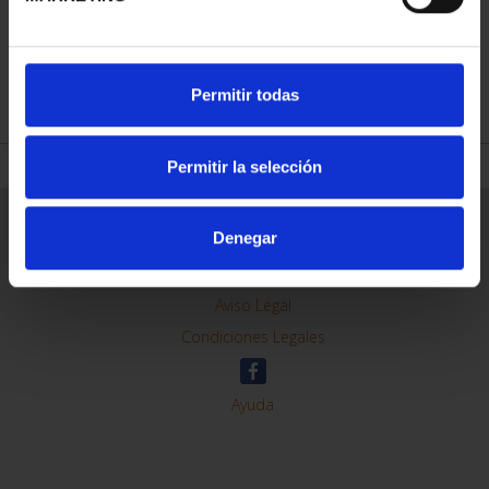
REFINAR
Permitir todas
Permitir la selección
Información General
Denegar
Contacto
Preguntas Frequentes (FAQs)
Aviso Legal
Condiciones Legales
Ayuda