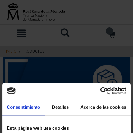
saltar
Saltar
0
al
al
contenido
men
de
navegacin
INICIO
PRODUCTOS
Consentimiento
Detalles
Acerca de las cookies
Esta página web usa cookies