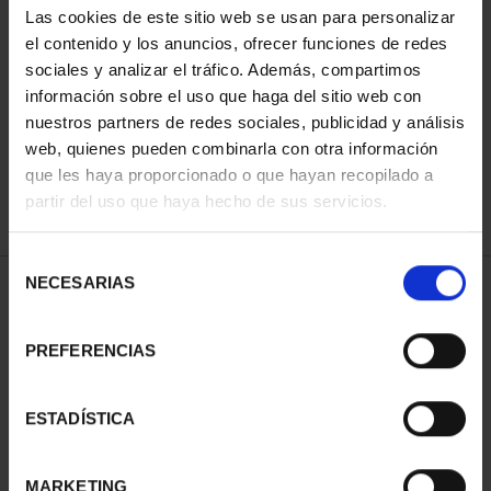
Las cookies de este sitio web se usan para personalizar
el contenido y los anuncios, ofrecer funciones de redes
sociales y analizar el tráfico. Además, compartimos
ORDENAR POR:
información sobre el uso que haga del sitio web con
nuestros partners de redes sociales, publicidad y análisis
web, quienes pueden combinarla con otra información
que les haya proporcionado o que hayan recopilado a
REFINAR
partir del uso que haya hecho de sus servicios.
Selección
NECESARIAS
de
1 Productos encontrados
consentimiento
PREFERENCIAS
ESTADÍSTICA
MARKETING