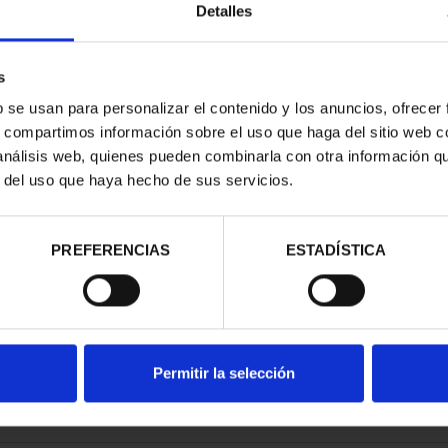
Detalles
s
b se usan para personalizar el contenido y los anuncios, ofrecer
s, compartimos información sobre el uso que haga del sitio web 
TRIMONIO DE
 análisis web, quienes pueden combinarla con otra información q
AD COLE...
r del uso que haya hecho de sus servicios.
,00 €
PREFERENCIAS
ESTADÍSTICA
Permitir la selección