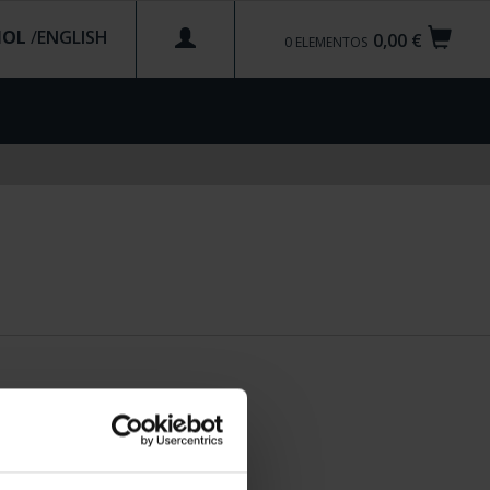
ÑOL
/
0,00 €
0
ELEMENTOS