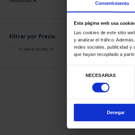
Humanidad
Consentimiento
Esta página web usa cookie
Las cookies de este sitio we
Filtrar por Precio
y analizar el tráfico. Ademá
CIUDADES PA
redes sociales, publicidad y
€1.000-€100.000
(1)
LA HUMANID
que hayan recopilado a parti
1.095
Selección
NECESARIAS
de
consentimiento
ORDENAR POR:
Denegar