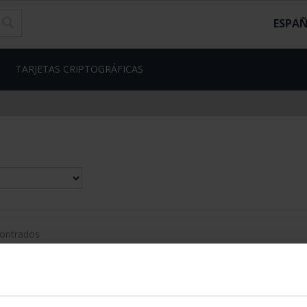
ESPA
TARJETAS CRIPTOGRÁFICAS
contrados