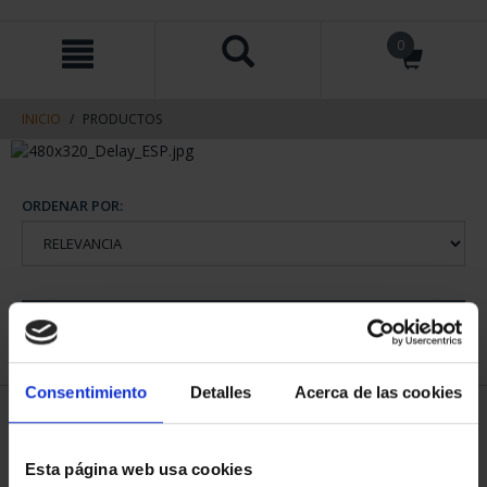
saltar
Saltar
0
al
al
contenido
men
de
navegacin
INICIO
PRODUCTOS
ORDENAR POR:
REFINAR
Consentimiento
Detalles
Acerca de las cookies
1 Productos encontrados
Esta página web usa cookies