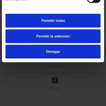
REFINAR
Permitir todas
Permitir la selección
Información General
Denegar
Contacto
Preguntas Frequentes (FAQs)
Aviso Legal
Condiciones Legales
Ayuda