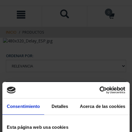
saltar
Saltar
0
al
al
contenido
men
de
navegacin
INICIO
PRODUCTOS
ORDENAR POR:
REFINAR
Consentimiento
Detalles
Acerca de las cookies
2 Productos encontrados
Esta página web usa cookies