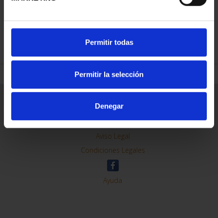
REFINAR
Permitir todas
Permitir la selección
Información General
Denegar
Contacto
Preguntas Frequentes (FAQs)
Aviso Legal
Condiciones Legales
Ayuda