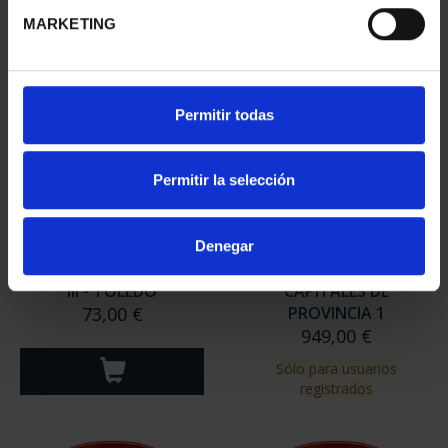
MARKETING
Permitir todas
Permitir la selección
Denegar
CIUDADES PATRIMONIO
SUSCRIPCIÓN
III - TOLEDO
CAPITALES DE
73,00 €
PROVINCIA 1
949,00 €
Sólo para usuarios
registrados