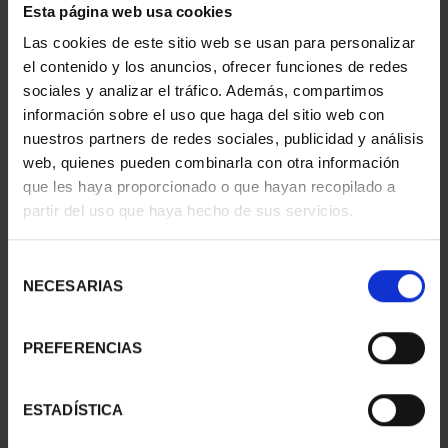
Esta página web usa cookies
- CUENCA
- GUADALAJARA
73,00 €
73,00 €
Las cookies de este sitio web se usan para personalizar
el contenido y los anuncios, ofrecer funciones de redes
sociales y analizar el tráfico. Además, compartimos
información sobre el uso que haga del sitio web con
nuestros partners de redes sociales, publicidad y análisis
web, quienes pueden combinarla con otra información
que les haya proporcionado o que hayan recopilado a
partir del uso que haya hecho de sus servicios.
Selección
NECESARIAS
de
consentimiento
PREFERENCIAS
CAPITALES ESPAÑOLAS
CIUDADES PATRIMONIO
- TOLEDO
II - CUENCA
73,00 €
73,00 €
ESTADÍSTICA