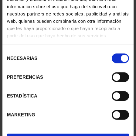
información sobre el uso que haga del sitio web con
nuestros partners de redes sociales, publicidad y análisis
web, quienes pueden combinarla con otra información
que les haya proporcionado o que hayan recopilado a
partir del uso que haya hecho de sus servicios.
SUSCRIPCIÓN
SUSCRIPCIÓN
CAPITALES DE
CAPITALES DE
PROVINCIA 3
PROVINCIA 4
Selección
949,00 €
949,00 €
NECESARIAS
de
consentimiento
Sólo para usuarios
Sólo para usuarios
registrados
registrados
PREFERENCIAS
ESTADÍSTICA
MARKETING