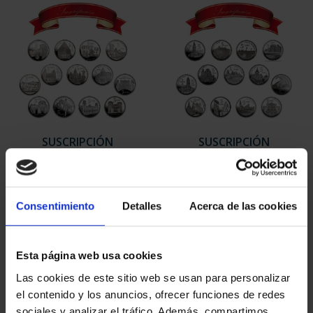
SUSCRIPCIÓN
SUSCRIPCIÓN
CAPITALES DE
CAPITALES DE
PROVINCIA 1
PROVINCIA 2
949,00 €
949,00 €
Consentimiento
Detalles
Acerca de las cookies
Sólo para usuarios
Sólo para usuarios
registrados
registrados
Esta página web usa cookies
Las cookies de este sitio web se usan para personalizar
el contenido y los anuncios, ofrecer funciones de redes
sociales y analizar el tráfico. Además, compartimos