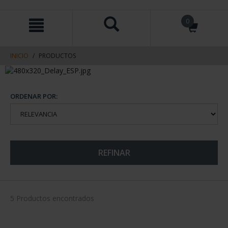
saltar
Saltar
0
al
al
contenido
men
de
navegacin
INICIO
PRODUCTOS
ORDENAR POR:
REFINAR
5 Productos encontrados