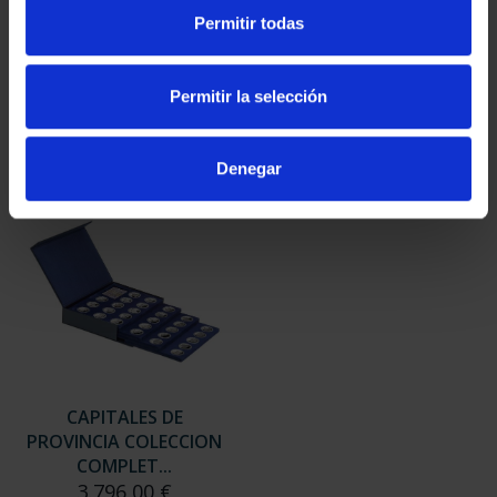
SUSCRIPCIÓN
SUSCRIPCIÓN
Permitir todas
CAPITALES DE
CAPITALES DE
PROVINCIA 3
PROVINCIA 4
949,00 €
949,00 €
Permitir la selección
Sólo para usuarios
Sólo para usuarios
registrados
registrados
Denegar
CAPITALES DE
PROVINCIA COLECCION
COMPLET...
3.796,00 €