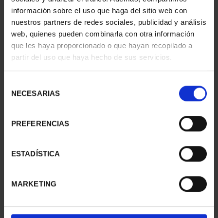
información sobre el uso que haga del sitio web con
nuestros partners de redes sociales, publicidad y análisis
web, quienes pueden combinarla con otra información
SUSCRIPCIÓN
SUSCRIPCIÓN
que les haya proporcionado o que hayan recopilado a
CAPITALES DE
CAPITALES DE
partir del uso que haya hecho de sus servicios.
PROVINCIA 1
PROVINCIA 2
949,00 €
949,00 €
Selección
Sólo para usuarios
Sólo para usuarios
NECESARIAS
de
registrados
registrados
consentimiento
PREFERENCIAS
ESTADÍSTICA
MARKETING