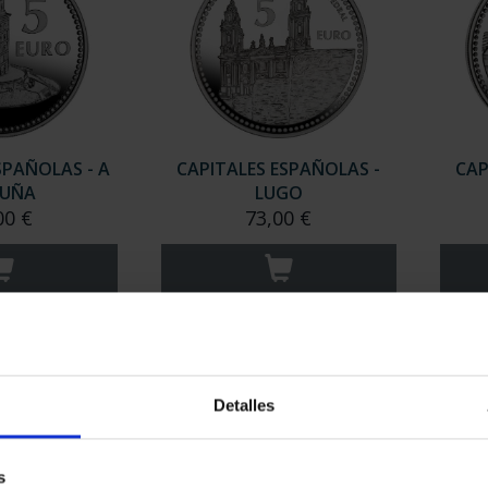
SPAÑOLAS - A
CAPITALES ESPAÑOLAS -
CAP
UÑA
LUGO
00 €
73,00 €
Detalles
s