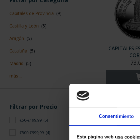
Capitales de Provincia
(9)
Castilla y León
(5)
Aragón
(5)
CAPITALES E
Cataluña
(5)
COR
73,
Madrid
(5)
más ...
Filtrar por Precio
Consentimiento
€50-€199,99
(5)
€500-€999,99
(4)
Esta página web usa cookie