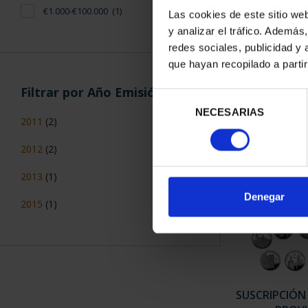
€1.000-€100.000
(1)
Las cookies de este sitio we
y analizar el tráfico. Ademá
CIUDADES PAT
redes sociales, publicidad y
SANTIAGO
que hayan recopilado a parti
73,
Filtrar por Año Emisión
Selección
NECESARIAS
de
2011
(2)
consentimiento
2012
(2)
2013
(1)
Denegar
2015
(1)
SUSCRIPCIÓN