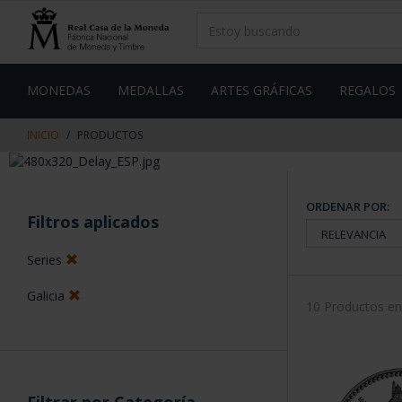
saltar
Saltar
al
al
contenido
men
de
navegacin
MONEDAS
MEDALLAS
ARTES GRÁFICAS
REGALOS
INICIO
PRODUCTOS
ORDENAR POR:
Filtros aplicados
Series
Galicia
10 Productos e
Filtrar por Categoría