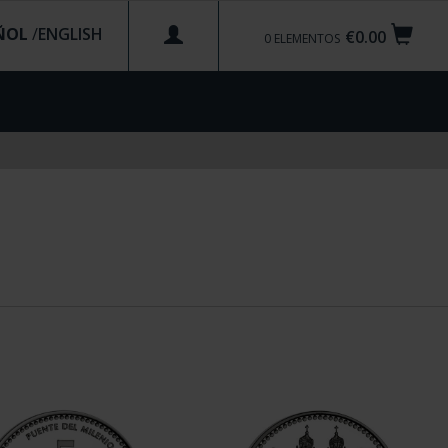
ÑOL
/
€0.00
0
ELEMENTOS