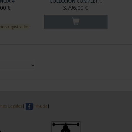
NCIA 4
COLECCION COMPLET...
,00 €
3.796,00 €
rios registrados
nes Legales
|
|
Ayuda
|