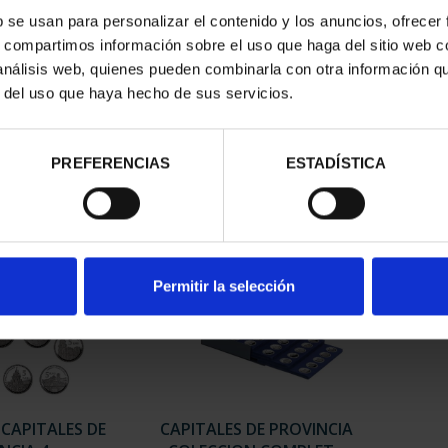
b se usan para personalizar el contenido y los anuncios, ofrecer
s, compartimos información sobre el uso que haga del sitio web 
RIMONIO III -
SUSCRIPCIÓN CAPITALES DE
SUSC
 análisis web, quienes pueden combinarla con otra información q
 DE CO...
PROVINCIA 1
r del uso que haya hecho de sus servicios.
00 €
949,00 €
PREFERENCIAS
ESTADÍSTICA
Sólo para usuarios registrados
Sólo 
Permitir la selección
 CAPITALES DE
CAPITALES DE PROVINCIA