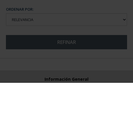
ORDENAR POR:
REFINAR
Información General
Contacto
Preguntas Frequentes (FAQs)
Aviso Legal
Condiciones Legales
Ayuda