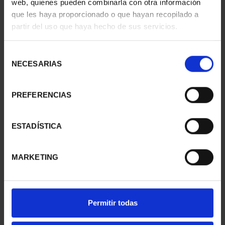
web, quienes pueden combinarla con otra información
PATRIMONIO
CIUDADES PATRIMONIO
que les haya proporcionado o que hayan recopilado a
NACIONAL II - PALACIO
- ALCALÁ DE HENARES
partir del uso que haya hecho de sus servicios.
REAL DE...
73,00 €
73,00 €
Selección
NECESARIAS
de
consentimiento
PREFERENCIAS
ESTADÍSTICA
MARKETING
SUSCRIPCIÓN
SUSCRIPCIÓN
Permitir todas
CAPITALES DE
CAPITALES DE
PROVINCIA 1
PROVINCIA 2