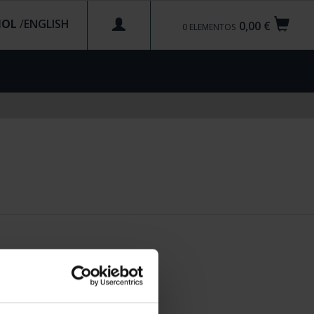
ÑOL
/
0,00 €
0
ELEMENTOS