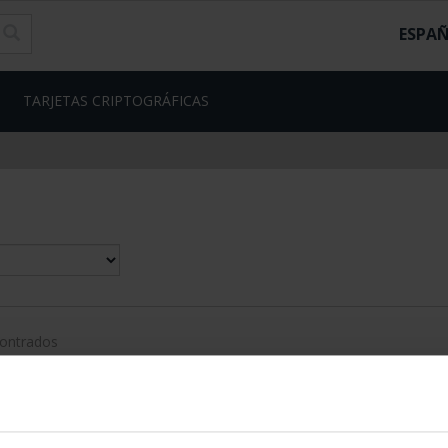
ESPA
TARJETAS CRIPTOGRÁFICAS
contrados