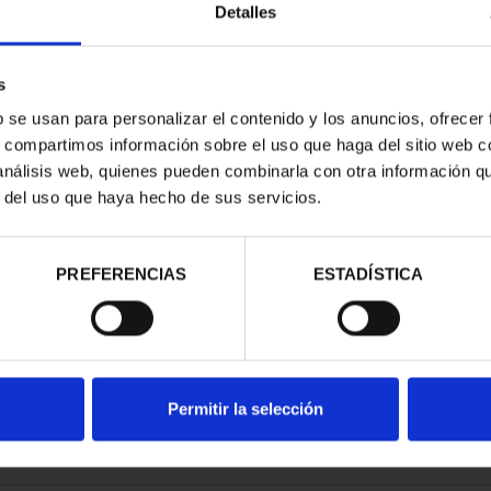
Detalles
s
b se usan para personalizar el contenido y los anuncios, ofrecer
s, compartimos información sobre el uso que haga del sitio web 
ACIONAL II -
CIUDADES PATRIMONIO -
 análisis web, quienes pueden combinarla con otra información q
EAL DE...
ALCALÁ DE HENARES
r del uso que haya hecho de sus servicios.
00 €
73,00 €
PREFERENCIAS
ESTADÍSTICA
Permitir la selección