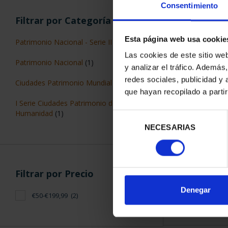
Consentimiento
Filtrar por Categoría
Esta página web usa cookie
Patrimonio Nacional - Serie II
(1)
Las cookies de este sitio we
Patrimonio Nacional
(1)
y analizar el tráfico. Ademá
PATRIMONIO N
redes sociales, publicidad y
Ciudades Patrimonio Mundial
(1)
PALACIO R
que hayan recopilado a parti
73,
I Serie Ciudades Patrimonio de la
Humanidad
(1)
Selección
NECESARIAS
de
consentimiento
Filtrar por Precio
ORDENAR POR:
Denegar
€50-€199,99
(2)