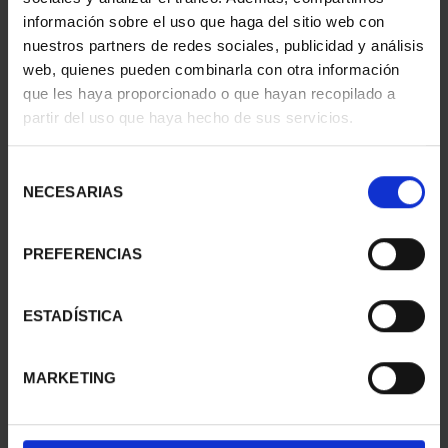
información sobre el uso que haga del sitio web con
nuestros partners de redes sociales, publicidad y análisis
web, quienes pueden combinarla con otra información
SUSCRIPCIÓN
SUSCRIPCIÓN
que les haya proporcionado o que hayan recopilado a
CAPITALES DE
CAPITALES DE
partir del uso que haya hecho de sus servicios.
PROVINCIA 1
PROVINCIA 2
949,00 €
949,00 €
Selección
Sólo para usuarios
Sólo para usuarios
NECESARIAS
de
registrados
registrados
consentimiento
PREFERENCIAS
ESTADÍSTICA
MARKETING