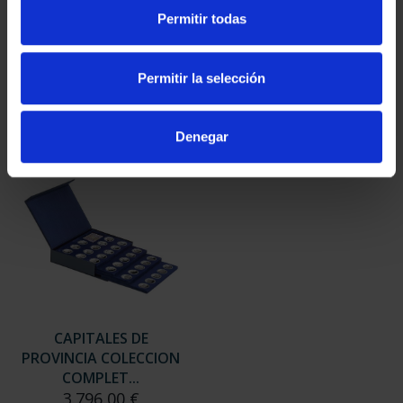
SUSCRIPCIÓN
SUSCRIPCIÓN
Permitir todas
CAPITALES DE
CAPITALES DE
PROVINCIA 3
PROVINCIA 4
949,00 €
949,00 €
Permitir la selección
Sólo para usuarios
Sólo para usuarios
registrados
registrados
Denegar
CAPITALES DE
PROVINCIA COLECCION
COMPLET...
3.796,00 €