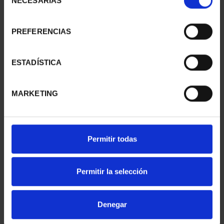
NECESARIAS
de
consentimiento
PREFERENCIAS
SUSCRIPCIÓN
SUSCRIPCIÓN
CAPITALES DE
CAPITALES DE
PROVINCIA 1
PROVINCIA 2
ESTADÍSTICA
949,00 €
949,00 €
Sólo para usuarios
Sólo para usuarios
MARKETING
registrados
registrados
Permitir todas
Permitir la selección
Denegar